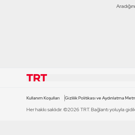
Aradığını
KURUMSAL
KANAL
Kullanım Koşulları
Gizlilik Politikası ve Aydınlatma Metn
TRT Hakkında
TRT 1
Her hakkı saklıdır. ©2026 TRT. Bağlantı yoluyla gidil
Mevzuat
TRT 2
Basın Açıklamaları
TRT Belge
Bize Ulaşın
TRT Habe