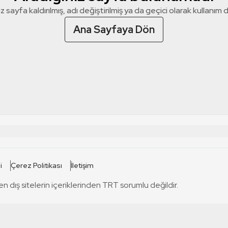
z sayfa kaldırılmış, adı değiştirilmiş ya da geçici olarak kullanım dış
Ana Sayfaya Dön
 SİTELERİ
SİTELER
i
Çerez Politikası
İletişim
TRT Kürdi
tabii
T
en dış sitelerin içeriklerinden TRT sorumlu değildir.
TRT World
TRT Dinle
T
sel
TRT Arabi
Engelsiz TRT
T
r
TRT Eba İlkokul
TRT 12 Punto
T