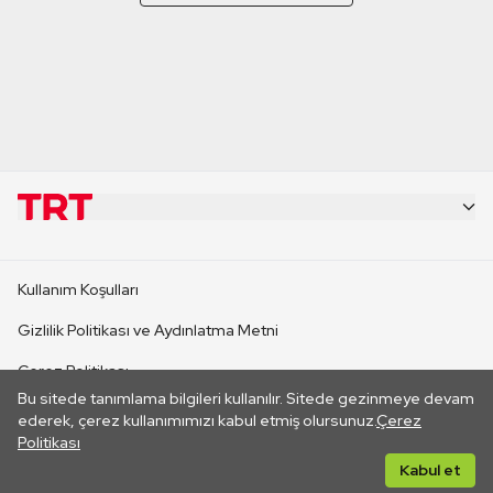
KURUMSAL
Kullanım Koşulları
KANAL SİTELERİ
Gizlilik Politikası ve Aydınlatma Metni
Çerez Politikası
SİTELER
Bu sitede tanımlama bilgileri kullanılır. Sitede gezinmeye devam
İletişim
ederek, çerez kullanımımızı kabul etmiş olursunuz.
Çerez
Politikası
CANLI YAYINLAR
Her hakkı saklıdır. ©2026 TRT. Bağlantı yoluyla gidilen dış
Kabul et
sitelerin içeriklerinden TRT sorumlu değildir.