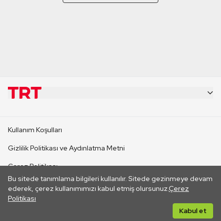
KURUMSAL
Kullanım Koşulları
KANAL SİTELERİ
Gizlilik Politikası ve Aydınlatma Metni
Çerez Politikası
SİTELER
Bu sitede tanımlama bilgileri kullanılır. Sitede gezinmeye devam
İletişim
ederek, çerez kullanımımızı kabul etmiş olursunuz.
Çerez
Politikası
CANLI YAYINLAR
Her hakkı saklıdır. ©2026 TRT. Bağlantı yoluyla gidilen dış
Kabul et
sitelerin içeriklerinden TRT sorumlu değildir.