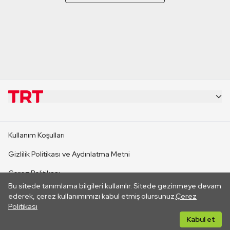
KURUMSAL
Kullanım Koşulları
KANAL SİTELERİ
Gizlilik Politikası ve Aydınlatma Metni
Çerez Politikası
SİTELER
Bu sitede tanımlama bilgileri kullanılır. Sitede gezinmeye devam
İletişim
ederek, çerez kullanımımızı kabul etmiş olursunuz.
Çerez
Politikası
CANLI YAYINLAR
Her hakkı saklıdır. ©2026 TRT. Bağlantı yoluyla gidilen dış
Kabul et
sitelerin içeriklerinden TRT sorumlu değildir.