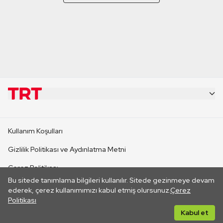
KURUMSAL
Kullanım Koşulları
KANAL SİTELERİ
Gizlilik Politikası ve Aydınlatma Metni
Çerez Politikası
SİTELER
Bu sitede tanımlama bilgileri kullanılır. Sitede gezinmeye devam
İletişim
ederek, çerez kullanımımızı kabul etmiş olursunuz.
Çerez
Politikası
CANLI YAYINLAR
Her hakkı saklıdır. ©2026 TRT. Bağlantı yoluyla gidilen dış
Kabul et
sitelerin içeriklerinden TRT sorumlu değildir.