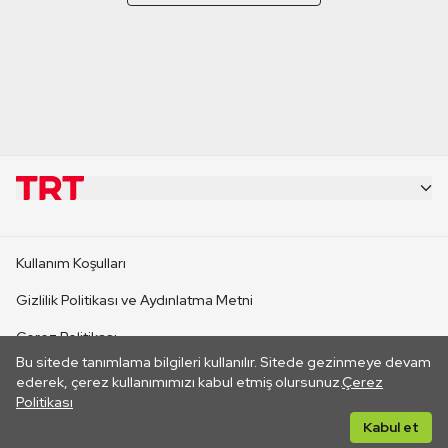
KURUMSAL
Kullanım Koşulları
KANAL SİTELERİ
Gizlilik Politikası ve Aydınlatma Metni
Çerez Politikası
SİTELER
Bu sitede tanımlama bilgileri kullanılır. Sitede gezinmeye devam
İletişim
ederek, çerez kullanımımızı kabul etmiş olursunuz.
Çerez
Politikası
CANLI YAYINLAR
Her hakkı saklıdır. ©2026 TRT. Bağlantı yoluyla gidilen dış
Kabul et
sitelerin içeriklerinden TRT sorumlu değildir.