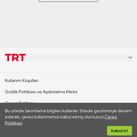
KURUMSAL
Kullanım Koşulları
KANAL SİTELERİ
Gizlilik Politikası ve Aydınlatma Metni
Çerez Politikası
SİTELER
Bu sitede tanımlama bilgileri kullanılır. Sitede gezinmeye devam
İletişim
ederek, çerez kullanımımızı kabul etmiş olursunuz.
Çerez
Politikası
CANLI YAYINLAR
Her hakkı saklıdır. ©2026 TRT. Bağlantı yoluyla gidilen dış
Kabul et
sitelerin içeriklerinden TRT sorumlu değildir.