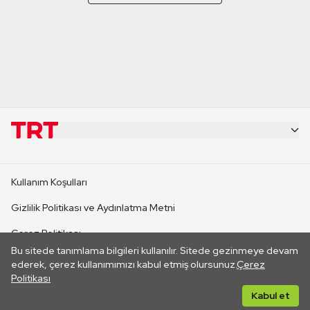
KURUMSAL
Kullanım Koşulları
KANAL SİTELERİ
Gizlilik Politikası ve Aydınlatma Metni
Çerez Politikası
SİTELER
Bu sitede tanımlama bilgileri kullanılır. Sitede gezinmeye devam
İletişim
ederek, çerez kullanımımızı kabul etmiş olursunuz.
Çerez
Politikası
CANLI YAYINLAR
Her hakkı saklıdır. ©2026 TRT. Bağlantı yoluyla gidilen dış
Kabul et
sitelerin içeriklerinden TRT sorumlu değildir.