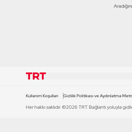
Aradığını
KURUMSAL
KANAL
Kullanım Koşulları
Gizlilik Politikası ve Aydınlatma Metn
TRT Hakkında
TRT 1
Her hakkı saklıdır. ©2026 TRT. Bağlantı yoluyla gidil
Mevzuat
TRT 2
Basın Açıklamaları
TRT Belge
Bize Ulaşın
TRT Habe