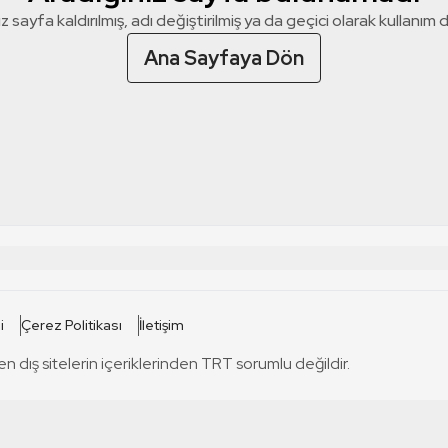
z sayfa kaldırılmış, adı değiştirilmiş ya da geçici olarak kullanım dış
Ana Sayfaya Dön
 SİTELERİ
SİTELER
i
Çerez Politikası
İletişim
TRT Kürdi
tabii
T
en dış sitelerin içeriklerinden TRT sorumlu değildir.
TRT World
TRT Dinle
T
sel
TRT Arabi
Engelsiz TRT
T
r
TRT Eba İlkokul
TRT 12 Punto
T