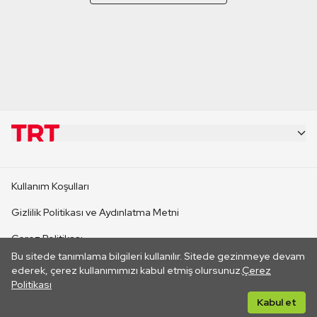
KURUMSAL
Kullanım Koşulları
KANAL SİTELERİ
Gizlilik Politikası ve Aydınlatma Metni
Çerez Politikası
SİTELER
Bu sitede tanımlama bilgileri kullanılır. Sitede gezinmeye devam
İletişim
ederek, çerez kullanımımızı kabul etmiş olursunuz.
Çerez
Politikası
CANLI YAYINLAR
Her hakkı saklıdır. ©2026 TRT. Bağlantı yoluyla gidilen dış
Kabul et
sitelerin içeriklerinden TRT sorumlu değildir.