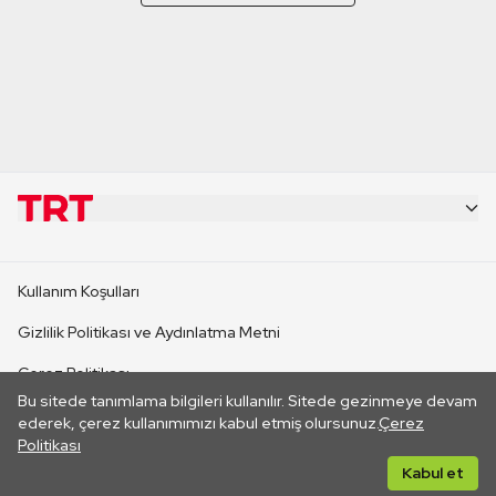
KURUMSAL
Kullanım Koşulları
KANAL SİTELERİ
Gizlilik Politikası ve Aydınlatma Metni
Çerez Politikası
SİTELER
Bu sitede tanımlama bilgileri kullanılır. Sitede gezinmeye devam
İletişim
ederek, çerez kullanımımızı kabul etmiş olursunuz.
Çerez
Politikası
CANLI YAYINLAR
Her hakkı saklıdır. ©2026 TRT. Bağlantı yoluyla gidilen dış
Kabul et
sitelerin içeriklerinden TRT sorumlu değildir.