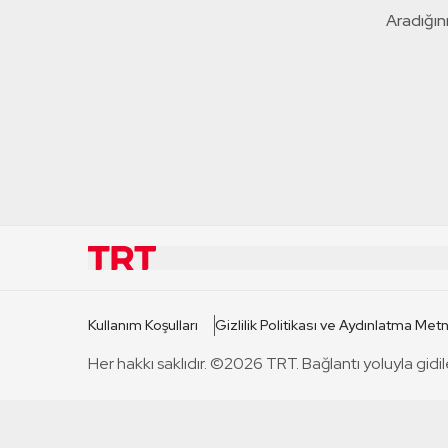
Aradığını
KURUMSAL
KANAL
Kullanım Koşulları
Gizlilik Politikası ve Aydınlatma Metn
TRT Hakkında
TRT 1
Her hakkı saklıdır. ©2026 TRT. Bağlantı yoluyla gidil
Mevzuat
TRT 2
Basın Açıklamaları
TRT Belge
Bize Ulaşın
TRT Habe