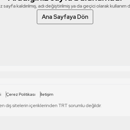
z sayfa kaldırılmış, adı değiştirilmiş ya da geçici olarak kullanım dış
Ana Sayfaya Dön
 SİTELERİ
SİTELER
i
Çerez Politikası
İletişim
TRT Kürdi
tabii
T
en dış sitelerin içeriklerinden TRT sorumlu değildir.
TRT World
TRT Dinle
T
sel
TRT Arabi
Engelsiz TRT
T
r
TRT Eba İlkokul
TRT 12 Punto
T