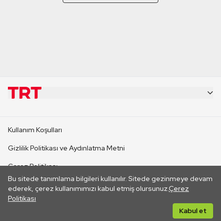
KURUMSAL
Kullanım Koşulları
KANAL SİTELERİ
Gizlilik Politikası ve Aydınlatma Metni
Çerez Politikası
SİTELER
Bu sitede tanımlama bilgileri kullanılır. Sitede gezinmeye devam
İletişim
ederek, çerez kullanımımızı kabul etmiş olursunuz.
Çerez
Politikası
CANLI YAYINLAR
Her hakkı saklıdır. ©2026 TRT. Bağlantı yoluyla gidilen dış
Kabul et
sitelerin içeriklerinden TRT sorumlu değildir.