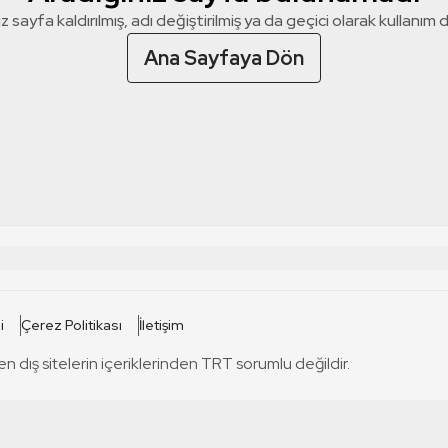
z sayfa kaldırılmış, adı değiştirilmiş ya da geçici olarak kullanım dış
Ana Sayfaya Dön
 SİTELERİ
SİTELER
i
Çerez Politikası
İletişim
TRT Kürdi
tabii
T
en dış sitelerin içeriklerinden TRT sorumlu değildir.
TRT World
TRT Dinle
T
sel
TRT Arabi
Engelsiz TRT
T
r
TRT Eba İlkokul
TRT 12 Punto
T