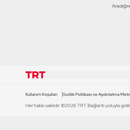
Aradığını
KURUMSAL
KANAL
Kullanım Koşulları
Gizlilik Politikası ve Aydınlatma Metn
TRT Hakkında
TRT 1
Her hakkı saklıdır. ©2026 TRT. Bağlantı yoluyla gidil
Mevzuat
TRT 2
Basın Açıklamaları
TRT Belge
Bize Ulaşın
TRT Habe