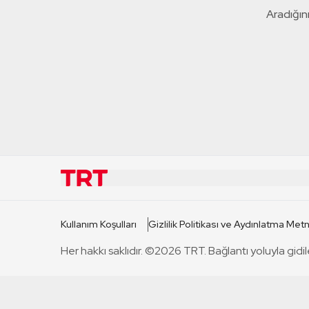
Aradığını
KURUMSAL
KANAL
Kullanım Koşulları
Gizlilik Politikası ve Aydınlatma Metn
TRT Hakkında
TRT 1
Her hakkı saklıdır. ©2026 TRT. Bağlantı yoluyla gidil
Mevzuat
TRT 2
Basın Açıklamaları
TRT Belge
Bize Ulaşın
TRT Habe