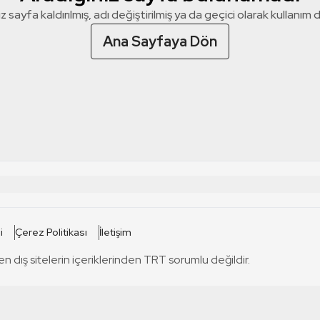
z sayfa kaldırılmış, adı değiştirilmiş ya da geçici olarak kullanım dış
Ana Sayfaya Dön
 SİTELERİ
SİTELER
i
Çerez Politikası
İletişim
TRT Kürdi
tabii
T
en dış sitelerin içeriklerinden TRT sorumlu değildir.
TRT World
TRT Dinle
T
sel
TRT Arabi
Engelsiz TRT
T
r
TRT Eba İlkokul
TRT 12 Punto
T