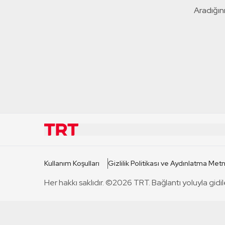
Aradığını
KURUMSAL
KANAL
Kullanım Koşulları
Gizlilik Politikası ve Aydınlatma Metn
TRT Hakkında
TRT 1
Her hakkı saklıdır. ©2026 TRT. Bağlantı yoluyla gidil
Mevzuat
TRT 2
Basın Açıklamaları
TRT Belge
Bize Ulaşın
TRT Habe