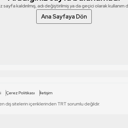
z sayfa kaldırılmış, adı değiştirilmiş ya da geçici olarak kullanım dış
Ana Sayfaya Dön
 SİTELERİ
SİTELER
i
Çerez Politikası
İletişim
TRT Kürdi
tabii
T
en dış sitelerin içeriklerinden TRT sorumlu değildir.
TRT World
TRT Dinle
T
sel
TRT Arabi
Engelsiz TRT
T
r
TRT Eba İlkokul
TRT 12 Punto
T