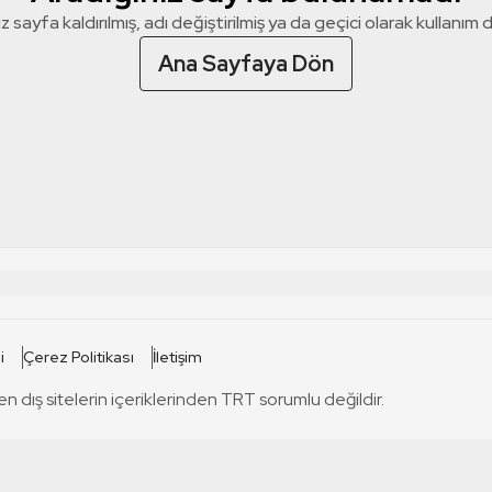
z sayfa kaldırılmış, adı değiştirilmiş ya da geçici olarak kullanım dış
Ana Sayfaya Dön
 SİTELERİ
SİTELER
i
Çerez Politikası
İletişim
TRT Kürdi
tabii
T
en dış sitelerin içeriklerinden TRT sorumlu değildir.
TRT World
TRT Dinle
T
sel
TRT Arabi
Engelsiz TRT
T
r
TRT Eba İlkokul
TRT 12 Punto
T