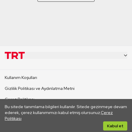
KURUMSAL
Kullanım Koşulları
KANAL SİTELERİ
Gizlilik Politikası ve Aydınlatma Metni
Çerez Politikası
SİTELER
Bu sitede tanımlama bilgileri kullanılır. Sitede gezinmeye devam
İletişim
ederek, çerez kullanımımızı kabul etmiş olursunuz.
Çerez
Politikası
CANLI YAYINLAR
Her hakkı saklıdır. ©2026 TRT. Bağlantı yoluyla gidilen dış
Kabul et
sitelerin içeriklerinden TRT sorumlu değildir.