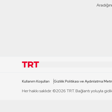
Aradığını
KURUMSAL
KANAL
Kullanım Koşulları
Gizlilik Politikası ve Aydınlatma Metn
TRT Hakkında
TRT 1
Her hakkı saklıdır. ©2026 TRT. Bağlantı yoluyla gidil
Mevzuat
TRT 2
Basın Açıklamaları
TRT Belge
Bize Ulaşın
TRT Habe