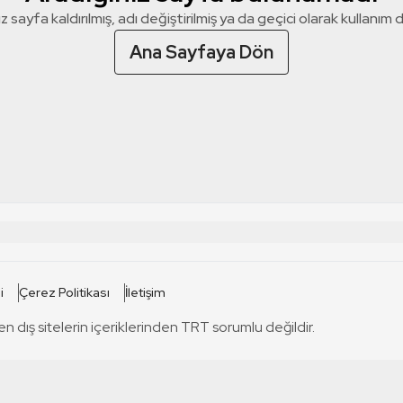
z sayfa kaldırılmış, adı değiştirilmiş ya da geçici olarak kullanım dış
Ana Sayfaya Dön
 SİTELERİ
SİTELER
i
Çerez Politikası
İletişim
TRT Kürdi
tabii
T
en dış sitelerin içeriklerinden TRT sorumlu değildir.
TRT World
TRT Dinle
T
sel
TRT Arabi
Engelsiz TRT
T
r
TRT Eba İlkokul
TRT 12 Punto
T