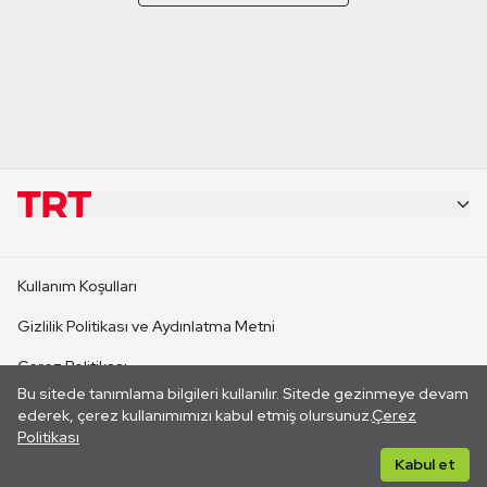
KURUMSAL
Kullanım Koşulları
KANAL SİTELERİ
Gizlilik Politikası ve Aydınlatma Metni
Çerez Politikası
SİTELER
Bu sitede tanımlama bilgileri kullanılır. Sitede gezinmeye devam
İletişim
ederek, çerez kullanımımızı kabul etmiş olursunuz.
Çerez
Politikası
CANLI YAYINLAR
Her hakkı saklıdır. ©2026 TRT. Bağlantı yoluyla gidilen dış
Kabul et
sitelerin içeriklerinden TRT sorumlu değildir.