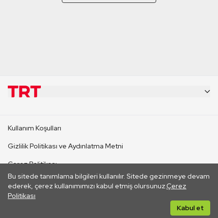
KURUMSAL
Kullanım Koşulları
KANAL SİTELERİ
Gizlilik Politikası ve Aydınlatma Metni
Çerez Politikası
SİTELER
Bu sitede tanımlama bilgileri kullanılır. Sitede gezinmeye devam
İletişim
ederek, çerez kullanımımızı kabul etmiş olursunuz.
Çerez
Politikası
CANLI YAYINLAR
Her hakkı saklıdır. ©2026 TRT. Bağlantı yoluyla gidilen dış
Kabul et
sitelerin içeriklerinden TRT sorumlu değildir.