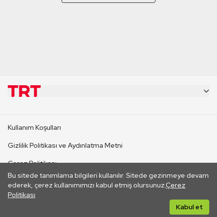
KURUMSAL
Kullanım Koşulları
KANAL SİTELERİ
Gizlilik Politikası ve Aydınlatma Metni
Çerez Politikası
SİTELER
Bu sitede tanımlama bilgileri kullanılır. Sitede gezinmeye devam
İletişim
ederek, çerez kullanımımızı kabul etmiş olursunuz.
Çerez
Politikası
CANLI YAYINLAR
Her hakkı saklıdır. ©2026 TRT. Bağlantı yoluyla gidilen dış
Kabul et
sitelerin içeriklerinden TRT sorumlu değildir.