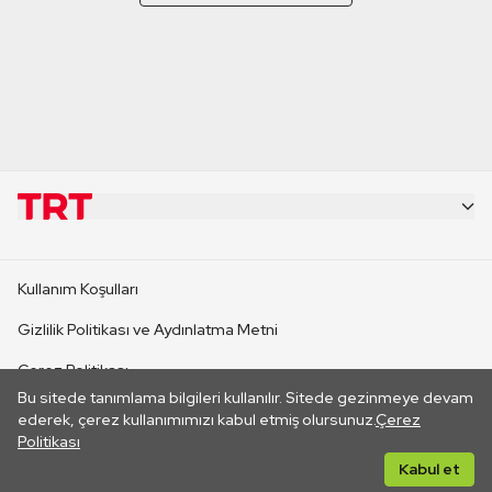
KURUMSAL
Kullanım Koşulları
KANAL SİTELERİ
Gizlilik Politikası ve Aydınlatma Metni
Çerez Politikası
SİTELER
Bu sitede tanımlama bilgileri kullanılır. Sitede gezinmeye devam
İletişim
ederek, çerez kullanımımızı kabul etmiş olursunuz.
Çerez
Politikası
CANLI YAYINLAR
Her hakkı saklıdır. ©2026 TRT. Bağlantı yoluyla gidilen dış
Kabul et
sitelerin içeriklerinden TRT sorumlu değildir.