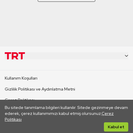
KURUMSAL
Kullanım Koşulları
KANAL SİTELERİ
Gizlilik Politikası ve Aydınlatma Metni
Çerez Politikası
SİTELER
Bu sitede tanımlama bilgileri kullanılır. Sitede gezinmeye devam
İletişim
ederek, çerez kullanımımızı kabul etmiş olursunuz.
Çerez
Politikası
CANLI YAYINLAR
Her hakkı saklıdır. ©2026 TRT. Bağlantı yoluyla gidilen dış
Kabul et
sitelerin içeriklerinden TRT sorumlu değildir.