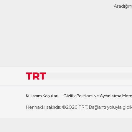
Aradığını
KURUMSAL
KANAL
Kullanım Koşulları
Gizlilik Politikası ve Aydınlatma Metn
TRT Hakkında
TRT 1
Her hakkı saklıdır. ©2026 TRT. Bağlantı yoluyla gidil
Mevzuat
TRT 2
Basın Açıklamaları
TRT Belge
Bize Ulaşın
TRT Habe