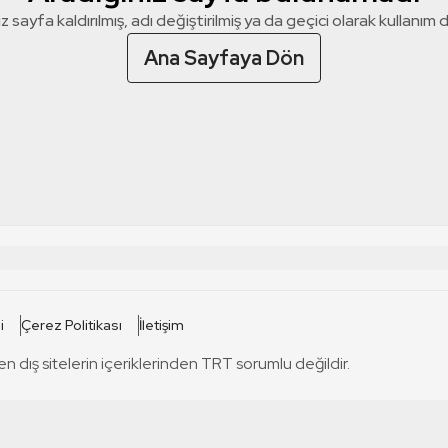
z sayfa kaldırılmış, adı değiştirilmiş ya da geçici olarak kullanım dış
Ana Sayfaya Dön
 SİTELERİ
SİTELER
i
Çerez Politikası
İletişim
TRT Kürdi
tabii
T
en dış sitelerin içeriklerinden TRT sorumlu değildir.
TRT World
TRT Dinle
T
sel
TRT Arabi
Engelsiz TRT
T
r
TRT Eba İlkokul
TRT 12 Punto
T