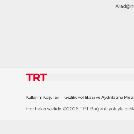
Aradığını
KURUMSAL
KANAL
Kullanım Koşulları
Gizlilik Politikası ve Aydınlatma Metn
TRT Hakkında
TRT 1
Her hakkı saklıdır. ©2026 TRT. Bağlantı yoluyla gidil
Mevzuat
TRT 2
Basın Açıklamaları
TRT Belge
Bize Ulaşın
TRT Habe