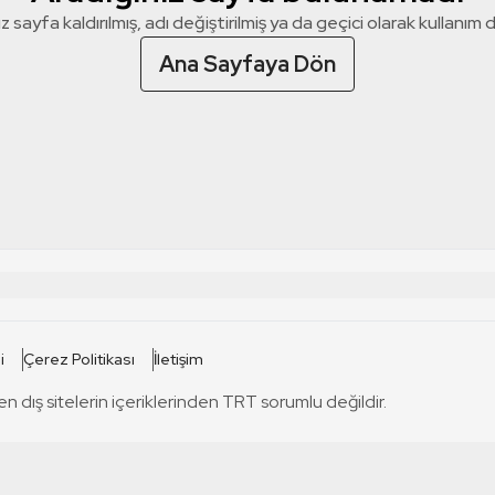
z sayfa kaldırılmış, adı değiştirilmiş ya da geçici olarak kullanım dış
Ana Sayfaya Dön
 SİTELERİ
SİTELER
i
Çerez Politikası
İletişim
TRT Kürdi
tabii
T
en dış sitelerin içeriklerinden TRT sorumlu değildir.
TRT World
TRT Dinle
T
sel
TRT Arabi
Engelsiz TRT
T
r
TRT Eba İlkokul
TRT 12 Punto
T