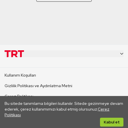
KURUMSAL
Kullanım Koşulları
KANAL SİTELERİ
Gizlilik Politikası ve Aydınlatma Metni
Çerez Politikası
SİTELER
Bu sitede tanımlama bilgileri kullanılır. Sitede gezinmeye devam
İletişim
ederek, çerez kullanımımızı kabul etmiş olursunuz.
Çerez
Politikası
CANLI YAYINLAR
Her hakkı saklıdır. ©2026 TRT. Bağlantı yoluyla gidilen dış
Kabul et
sitelerin içeriklerinden TRT sorumlu değildir.