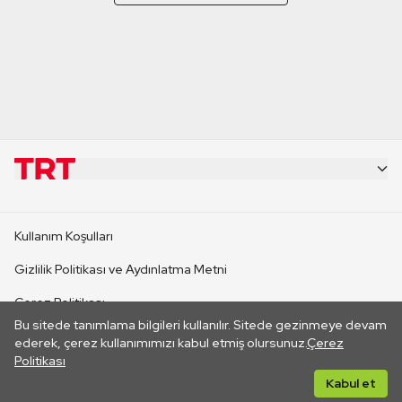
KURUMSAL
Kullanım Koşulları
KANAL SİTELERİ
Gizlilik Politikası ve Aydınlatma Metni
Çerez Politikası
SİTELER
Bu sitede tanımlama bilgileri kullanılır. Sitede gezinmeye devam
İletişim
ederek, çerez kullanımımızı kabul etmiş olursunuz.
Çerez
Politikası
CANLI YAYINLAR
Her hakkı saklıdır. ©2026 TRT. Bağlantı yoluyla gidilen dış
Kabul et
sitelerin içeriklerinden TRT sorumlu değildir.