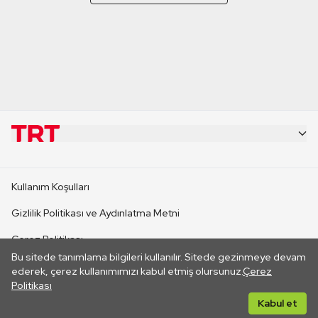
KURUMSAL
Kullanım Koşulları
KANAL SİTELERİ
Gizlilik Politikası ve Aydınlatma Metni
Çerez Politikası
SİTELER
Bu sitede tanımlama bilgileri kullanılır. Sitede gezinmeye devam
İletişim
ederek, çerez kullanımımızı kabul etmiş olursunuz.
Çerez
Politikası
CANLI YAYINLAR
Her hakkı saklıdır. ©2026 TRT. Bağlantı yoluyla gidilen dış
Kabul et
sitelerin içeriklerinden TRT sorumlu değildir.