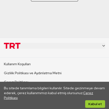
KURUMSAL
Kullanım Koşulları
KANAL SİTELERİ
Gizlilik Politikası ve Aydınlatma Metni
Çerez Politikası
SİTELER
Bu sitede tanımlama bilgileri kullanılır. Sitede gezinmeye devam
İletişim
ederek, çerez kullanımımızı kabul etmiş olursunuz.
Çerez
Politikası
CANLI YAYINLAR
Her hakkı saklıdır. ©2026 TRT. Bağlantı yoluyla gidilen dış
Kabul et
sitelerin içeriklerinden TRT sorumlu değildir.