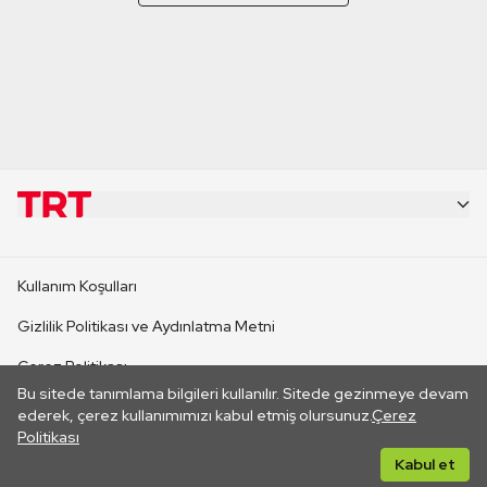
KURUMSAL
Kullanım Koşulları
KANAL SİTELERİ
Gizlilik Politikası ve Aydınlatma Metni
Çerez Politikası
SİTELER
Bu sitede tanımlama bilgileri kullanılır. Sitede gezinmeye devam
İletişim
ederek, çerez kullanımımızı kabul etmiş olursunuz.
Çerez
Politikası
CANLI YAYINLAR
Her hakkı saklıdır. ©2026 TRT. Bağlantı yoluyla gidilen dış
Kabul et
sitelerin içeriklerinden TRT sorumlu değildir.