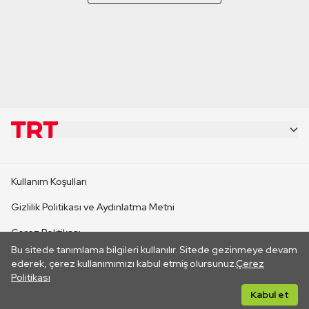
KURUMSAL
Kullanım Koşulları
KANAL SİTELERİ
Gizlilik Politikası ve Aydınlatma Metni
Çerez Politikası
SİTELER
Bu sitede tanımlama bilgileri kullanılır. Sitede gezinmeye devam
İletişim
ederek, çerez kullanımımızı kabul etmiş olursunuz.
Çerez
Politikası
CANLI YAYINLAR
Her hakkı saklıdır. ©2026 TRT. Bağlantı yoluyla gidilen dış
Kabul et
sitelerin içeriklerinden TRT sorumlu değildir.