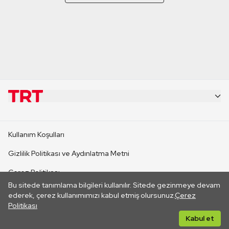
KURUMSAL
Kullanım Koşulları
KANAL SİTELERİ
Gizlilik Politikası ve Aydınlatma Metni
Çerez Politikası
SİTELER
Bu sitede tanımlama bilgileri kullanılır. Sitede gezinmeye devam
İletişim
ederek, çerez kullanımımızı kabul etmiş olursunuz.
Çerez
Politikası
CANLI YAYINLAR
Her hakkı saklıdır. ©2026 TRT. Bağlantı yoluyla gidilen dış
Kabul et
sitelerin içeriklerinden TRT sorumlu değildir.