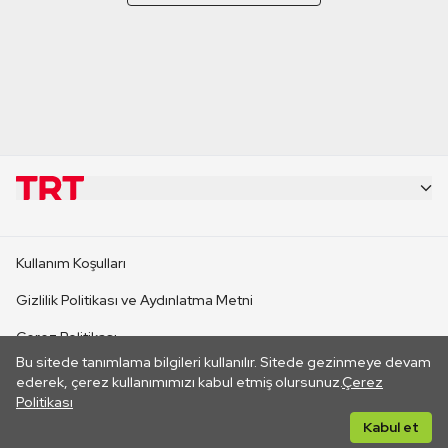
KURUMSAL
Kullanım Koşulları
KANAL SİTELERİ
Gizlilik Politikası ve Aydınlatma Metni
Çerez Politikası
SİTELER
Bu sitede tanımlama bilgileri kullanılır. Sitede gezinmeye devam
İletişim
ederek, çerez kullanımımızı kabul etmiş olursunuz.
Çerez
Politikası
CANLI YAYINLAR
Her hakkı saklıdır. ©2026 TRT. Bağlantı yoluyla gidilen dış
Kabul et
sitelerin içeriklerinden TRT sorumlu değildir.