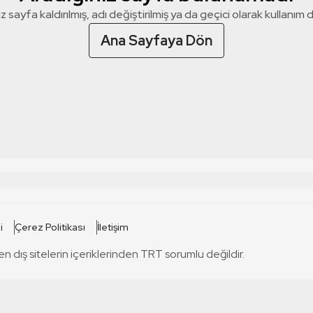
z sayfa kaldırılmış, adı değiştirilmiş ya da geçici olarak kullanım dış
Ana Sayfaya Dön
 SİTELERİ
SİTELER
i
Çerez Politikası
İletişim
TRT Kürdi
tabii
T
en dış sitelerin içeriklerinden TRT sorumlu değildir.
TRT World
TRT Dinle
T
sel
TRT Arabi
Engelsiz TRT
T
r
TRT Eba İlkokul
TRT 12 Punto
T