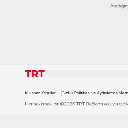
Aradığını
KURUMSAL
KANAL
Kullanım Koşulları
Gizlilik Politikası ve Aydınlatma Metn
TRT Hakkında
TRT 1
Her hakkı saklıdır. ©2026 TRT. Bağlantı yoluyla gidil
Mevzuat
TRT 2
Basın Açıklamaları
TRT Belge
Bize Ulaşın
TRT Habe