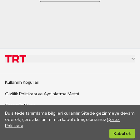
KURUMSAL
Kullanım Koşulları
KANAL SİTELERİ
Gizlilik Politikası ve Aydınlatma Metni
Çerez Politikası
SİTELER
Bu sitede tanımlama bilgileri kullanılır. Sitede gezinmeye devam
İletişim
ederek, çerez kullanımımızı kabul etmiş olursunuz.
Çerez
Politikası
CANLI YAYINLAR
Her hakkı saklıdır. ©2026 TRT. Bağlantı yoluyla gidilen dış
Kabul et
sitelerin içeriklerinden TRT sorumlu değildir.