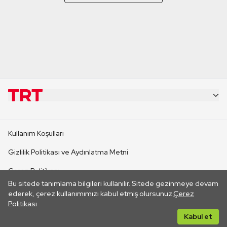
KURUMSAL
Kullanım Koşulları
KANAL SİTELERİ
Gizlilik Politikası ve Aydınlatma Metni
Çerez Politikası
SİTELER
Bu sitede tanımlama bilgileri kullanılır. Sitede gezinmeye devam
İletişim
ederek, çerez kullanımımızı kabul etmiş olursunuz.
Çerez
Politikası
CANLI YAYINLAR
Her hakkı saklıdır. ©2026 TRT. Bağlantı yoluyla gidilen dış
Kabul et
sitelerin içeriklerinden TRT sorumlu değildir.