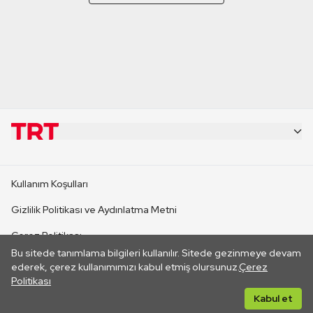
KURUMSAL
Kullanım Koşulları
KANAL SİTELERİ
Gizlilik Politikası ve Aydınlatma Metni
Çerez Politikası
SİTELER
Bu sitede tanımlama bilgileri kullanılır. Sitede gezinmeye devam
İletişim
ederek, çerez kullanımımızı kabul etmiş olursunuz.
Çerez
Politikası
CANLI YAYINLAR
Her hakkı saklıdır. ©2026 TRT. Bağlantı yoluyla gidilen dış
Kabul et
sitelerin içeriklerinden TRT sorumlu değildir.