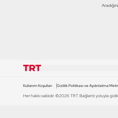
Aradığını
KURUMSAL
KANAL
Kullanım Koşulları
Gizlilik Politikası ve Aydınlatma Metn
TRT Hakkında
TRT 1
Her hakkı saklıdır. ©2026 TRT. Bağlantı yoluyla gidil
Mevzuat
TRT 2
Basın Açıklamaları
TRT Belge
Bize Ulaşın
TRT Habe