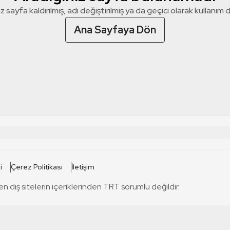
z sayfa kaldırılmış, adı değiştirilmiş ya da geçici olarak kullanım dış
Ana Sayfaya Dön
 SİTELERİ
SİTELER
i
Çerez Politikası
İletişim
TRT Kürdi
tabii
T
en dış sitelerin içeriklerinden TRT sorumlu değildir.
TRT World
TRT Dinle
T
sel
TRT Arabi
Engelsiz TRT
T
r
TRT Eba İlkokul
TRT 12 Punto
T