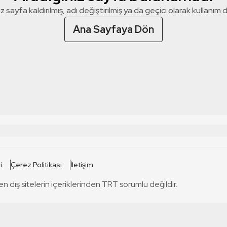
z sayfa kaldırılmış, adı değiştirilmiş ya da geçici olarak kullanım dış
Ana Sayfaya Dön
 SİTELERİ
SİTELER
i
Çerez Politikası
İletişim
TRT Kürdi
tabii
T
en dış sitelerin içeriklerinden TRT sorumlu değildir.
TRT World
TRT Dinle
T
sel
TRT Arabi
Engelsiz TRT
T
r
TRT Eba İlkokul
TRT 12 Punto
T