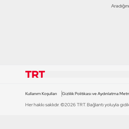
Aradığını
KURUMSAL
KANAL
Kullanım Koşulları
Gizlilik Politikası ve Aydınlatma Metn
TRT Hakkında
TRT 1
Her hakkı saklıdır. ©2026 TRT. Bağlantı yoluyla gidil
Mevzuat
TRT 2
Basın Açıklamaları
TRT Belge
Bize Ulaşın
TRT Habe