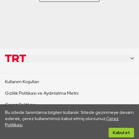
KURUMSAL
Kullanım Koşulları
KANAL SİTELERİ
Gizlilik Politikası ve Aydınlatma Metni
Çerez Politikası
SİTELER
Bu sitede tanımlama bilgileri kullanılır. Sitede gezinmeye devam
İletişim
ederek, çerez kullanımımızı kabul etmiş olursunuz.
Çerez
Politikası
CANLI YAYINLAR
Her hakkı saklıdır. ©2026 TRT. Bağlantı yoluyla gidilen dış
Kabul et
sitelerin içeriklerinden TRT sorumlu değildir.