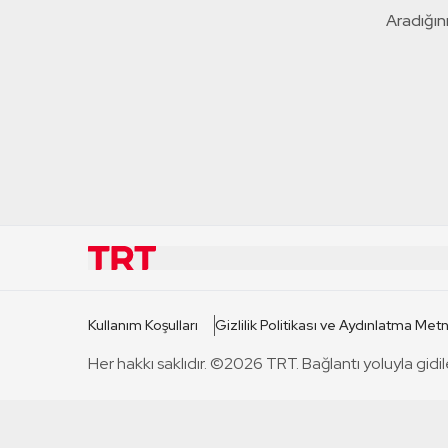
Aradığını
KURUMSAL
KANAL
Kullanım Koşulları
Gizlilik Politikası ve Aydınlatma Metn
TRT Hakkında
TRT 1
Her hakkı saklıdır. ©2026 TRT. Bağlantı yoluyla gidil
Mevzuat
TRT 2
Basın Açıklamaları
TRT Belge
Bize Ulaşın
TRT Habe