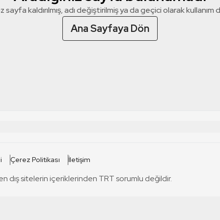
z sayfa kaldırılmış, adı değiştirilmiş ya da geçici olarak kullanım dış
Ana Sayfaya Dön
 SİTELERİ
SİTELER
i
Çerez Politikası
İletişim
TRT Kürdi
tabii
T
en dış sitelerin içeriklerinden TRT sorumlu değildir.
TRT World
TRT Dinle
T
sel
TRT Arabi
Engelsiz TRT
T
r
TRT Eba İlkokul
TRT 12 Punto
T