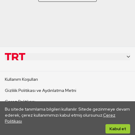
KURUMSAL
Kullanım Koşulları
KANAL SİTELERİ
Gizlilik Politikası ve Aydınlatma Metni
Çerez Politikası
SİTELER
Bu sitede tanımlama bilgileri kullanılır. Sitede gezinmeye devam
İletişim
ederek, çerez kullanımımızı kabul etmiş olursunuz.
Çerez
Politikası
CANLI YAYINLAR
Her hakkı saklıdır. ©2026 TRT. Bağlantı yoluyla gidilen dış
Kabul et
sitelerin içeriklerinden TRT sorumlu değildir.