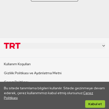
KURUMSAL
Kullanım Koşulları
KANAL SİTELERİ
Gizlilik Politikası ve Aydınlatma Metni
Çerez Politikası
SİTELER
Bu sitede tanımlama bilgileri kullanılır. Sitede gezinmeye devam
İletişim
ederek, çerez kullanımımızı kabul etmiş olursunuz.
Çerez
Politikası
CANLI YAYINLAR
Her hakkı saklıdır. ©2026 TRT. Bağlantı yoluyla gidilen dış
Kabul et
sitelerin içeriklerinden TRT sorumlu değildir.