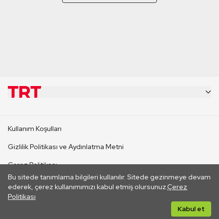
KURUMSAL
Kullanım Koşulları
KANAL SİTELERİ
Gizlilik Politikası ve Aydınlatma Metni
Çerez Politikası
SİTELER
Bu sitede tanımlama bilgileri kullanılır. Sitede gezinmeye devam
İletişim
ederek, çerez kullanımımızı kabul etmiş olursunuz.
Çerez
Politikası
CANLI YAYINLAR
Her hakkı saklıdır. ©2026 TRT. Bağlantı yoluyla gidilen dış
Kabul et
sitelerin içeriklerinden TRT sorumlu değildir.