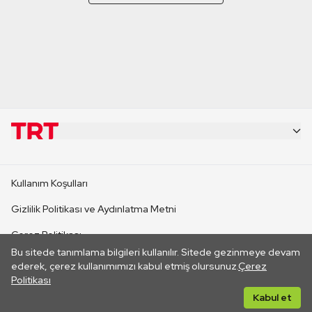
KURUMSAL
Kullanım Koşulları
KANAL SİTELERİ
Gizlilik Politikası ve Aydınlatma Metni
Çerez Politikası
SİTELER
Bu sitede tanımlama bilgileri kullanılır. Sitede gezinmeye devam
İletişim
ederek, çerez kullanımımızı kabul etmiş olursunuz.
Çerez
Politikası
CANLI YAYINLAR
Her hakkı saklıdır. ©2026 TRT. Bağlantı yoluyla gidilen dış
Kabul et
sitelerin içeriklerinden TRT sorumlu değildir.