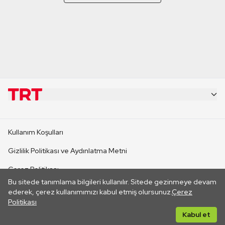
KURUMSAL
Kullanım Koşulları
KANAL SİTELERİ
Gizlilik Politikası ve Aydınlatma Metni
Çerez Politikası
SİTELER
Bu sitede tanımlama bilgileri kullanılır. Sitede gezinmeye devam
İletişim
ederek, çerez kullanımımızı kabul etmiş olursunuz.
Çerez
Politikası
CANLI YAYINLAR
Her hakkı saklıdır. ©2026 TRT. Bağlantı yoluyla gidilen dış
Kabul et
sitelerin içeriklerinden TRT sorumlu değildir.