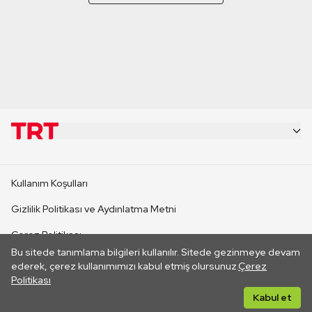
KURUMSAL
Kullanım Koşulları
KANAL SİTELERİ
Gizlilik Politikası ve Aydınlatma Metni
Çerez Politikası
SİTELER
Bu sitede tanımlama bilgileri kullanılır. Sitede gezinmeye devam
İletişim
ederek, çerez kullanımımızı kabul etmiş olursunuz.
Çerez
Politikası
CANLI YAYINLAR
Her hakkı saklıdır. ©2026 TRT. Bağlantı yoluyla gidilen dış
Kabul et
sitelerin içeriklerinden TRT sorumlu değildir.