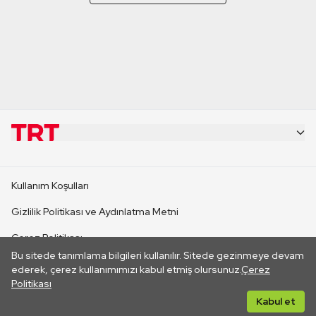
KURUMSAL
Kullanım Koşulları
KANAL SİTELERİ
Gizlilik Politikası ve Aydınlatma Metni
Çerez Politikası
SİTELER
Bu sitede tanımlama bilgileri kullanılır. Sitede gezinmeye devam
İletişim
ederek, çerez kullanımımızı kabul etmiş olursunuz.
Çerez
Politikası
CANLI YAYINLAR
Her hakkı saklıdır. ©2026 TRT. Bağlantı yoluyla gidilen dış
Kabul et
sitelerin içeriklerinden TRT sorumlu değildir.