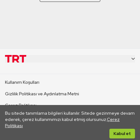
KURUMSAL
Kullanım Koşulları
KANAL SİTELERİ
Gizlilik Politikası ve Aydınlatma Metni
Çerez Politikası
SİTELER
Bu sitede tanımlama bilgileri kullanılır. Sitede gezinmeye devam
İletişim
ederek, çerez kullanımımızı kabul etmiş olursunuz.
Çerez
Politikası
CANLI YAYINLAR
Her hakkı saklıdır. ©2026 TRT. Bağlantı yoluyla gidilen dış
Kabul et
sitelerin içeriklerinden TRT sorumlu değildir.